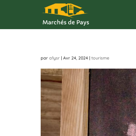
par
a1ysr
|
Avr 24, 2024
|
tourisme